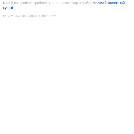
Калі ў вас узніклі праблемы, калі ласка, скарыстайце
формай зваротнай
сувязі
9186215626505628699
:
1786152721