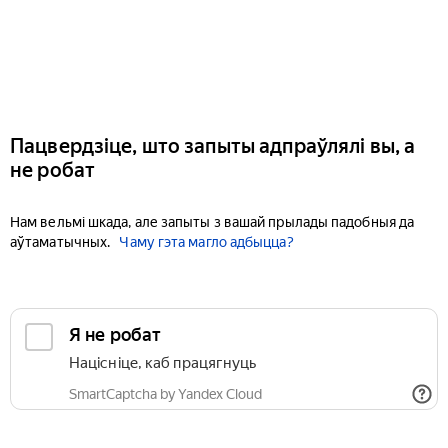
Пацвердзіце, што запыты адпраўлялі вы, а
не робат
Нам вельмі шкада, але запыты з вашай прылады падобныя да
аўтаматычных.
Чаму гэта магло адбыцца?
Я не робат
Націсніце, каб працягнуць
SmartCaptcha by Yandex Cloud