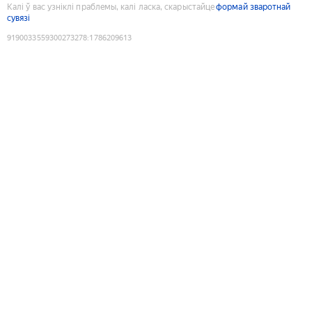
Калі ў вас узніклі праблемы, калі ласка, скарыстайце
формай зваротнай
сувязі
9190033559300273278
:
1786209613