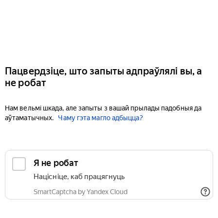
Пацвердзіце, што запыты адпраўлялі вы, а
не робат
Нам вельмі шкада, але запыты з вашай прылады падобныя да
аўтаматычных.
Чаму гэта магло адбыцца?
Я не робат
Націсніце, каб працягнуць
SmartCaptcha by Yandex Cloud