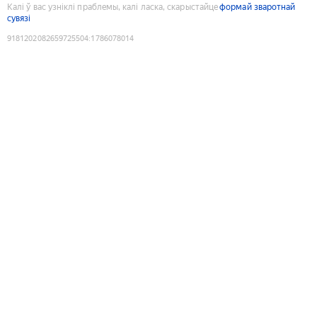
Калі ў вас узніклі праблемы, калі ласка, скарыстайце
формай зваротнай
сувязі
9181202082659725504
:
1786078014