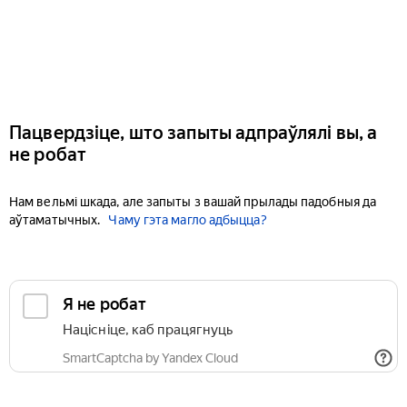
Пацвердзіце, што запыты адпраўлялі вы, а
не робат
Нам вельмі шкада, але запыты з вашай прылады падобныя да
аўтаматычных.
Чаму гэта магло адбыцца?
Я не робат
Націсніце, каб працягнуць
SmartCaptcha by Yandex Cloud