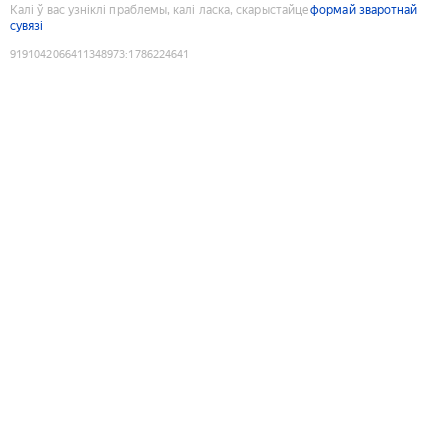
Калі ў вас узніклі праблемы, калі ласка, скарыстайце
формай зваротнай
сувязі
9191042066411348973
:
1786224641