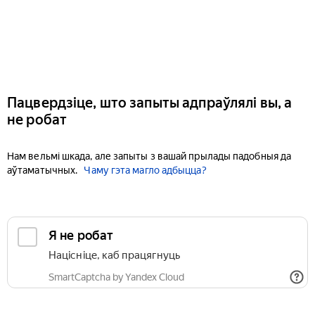
Пацвердзіце, што запыты адпраўлялі вы, а
не робат
Нам вельмі шкада, але запыты з вашай прылады падобныя да
аўтаматычных.
Чаму гэта магло адбыцца?
Я не робат
Націсніце, каб працягнуць
SmartCaptcha by Yandex Cloud