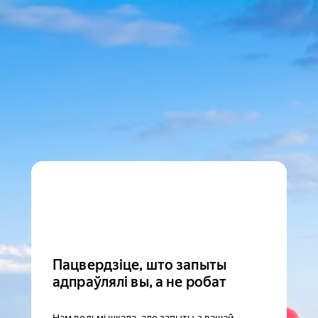
Пацвердзіце, што запыты
адпраўлялі вы, а не робат