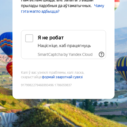
Нам вельмі шкада, але запыты з вашай
прылады падобныя да аўтаматычных.
Чаму
гэта магло адбыцца?
Я не робат
Націсніце, каб працягнуць
SmartCaptcha by Yandex Cloud
Калі ў вас узніклі праблемы, калі ласка,
скарыстайце
формай зваротнай сувязі
9179982279466993496
:
1786059837