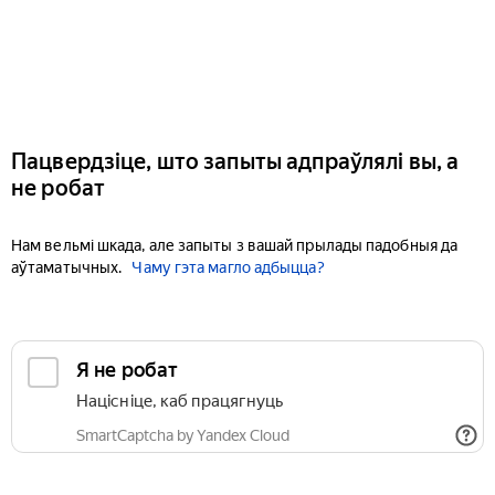
Пацвердзіце, што запыты адпраўлялі вы, а
не робат
Нам вельмі шкада, але запыты з вашай прылады падобныя да
аўтаматычных.
Чаму гэта магло адбыцца?
Я не робат
Націсніце, каб працягнуць
SmartCaptcha by Yandex Cloud