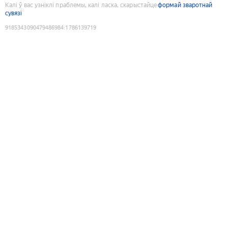
Калі ў вас узніклі праблемы, калі ласка, скарыстайце
формай зваротнай
сувязі
9185343090479486984
:
1786139719