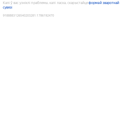
Калі ў вас узніклі праблемы, калі ласка, скарыстайце
формай зваротнай
сувязі
9188883126540203281
:
1786192470