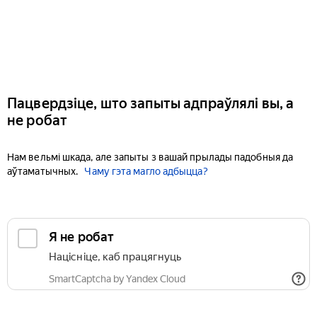
Пацвердзіце, што запыты адпраўлялі вы, а
не робат
Нам вельмі шкада, але запыты з вашай прылады падобныя да
аўтаматычных.
Чаму гэта магло адбыцца?
Я не робат
Націсніце, каб працягнуць
SmartCaptcha by Yandex Cloud