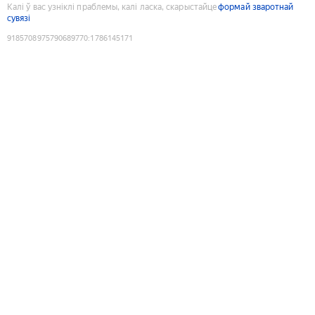
Калі ў вас узніклі праблемы, калі ласка, скарыстайце
формай зваротнай
сувязі
9185708975790689770
:
1786145171