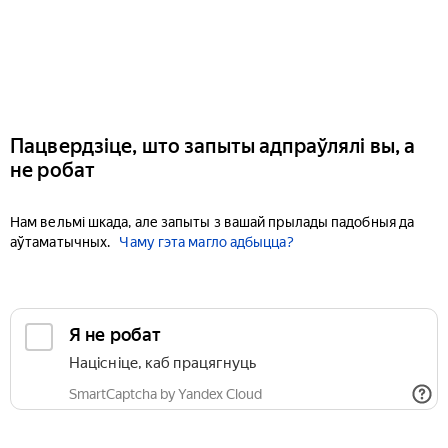
Пацвердзіце, што запыты адпраўлялі вы, а
не робат
Нам вельмі шкада, але запыты з вашай прылады падобныя да
аўтаматычных.
Чаму гэта магло адбыцца?
Я не робат
Націсніце, каб працягнуць
SmartCaptcha by Yandex Cloud