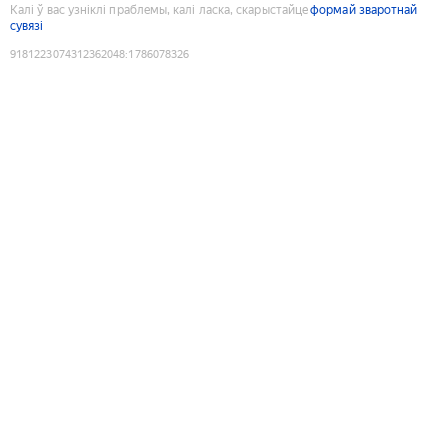
Калі ў вас узніклі праблемы, калі ласка, скарыстайце
формай зваротнай
сувязі
9181223074312362048
:
1786078326