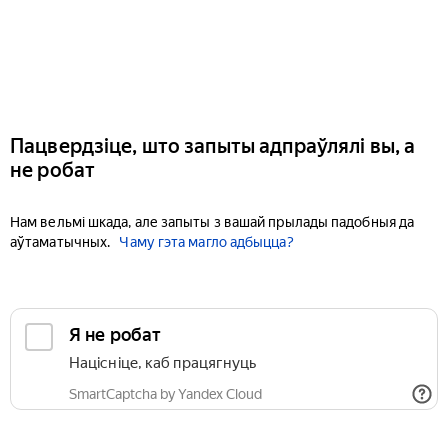
Пацвердзіце, што запыты адпраўлялі вы, а
не робат
Нам вельмі шкада, але запыты з вашай прылады падобныя да
аўтаматычных.
Чаму гэта магло адбыцца?
Я не робат
Націсніце, каб працягнуць
SmartCaptcha by Yandex Cloud