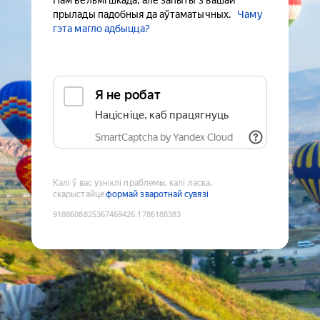
Нам вельмі шкада, але запыты з вашай
прылады падобныя да аўтаматычных.
Чаму
гэта магло адбыцца?
Я не робат
Націсніце, каб працягнуць
SmartCaptcha by Yandex Cloud
Калі ў вас узніклі праблемы, калі ласка,
скарыстайце
формай зваротнай сувязі
9188608825367469426
:
1786188383