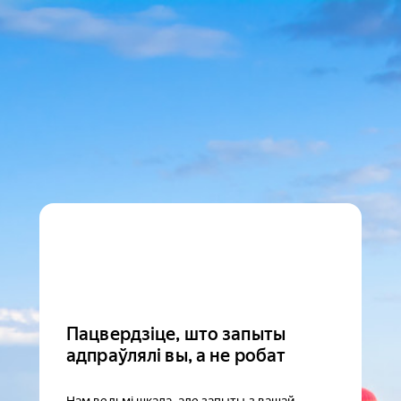
Пацвердзіце, што запыты
адпраўлялі вы, а не робат