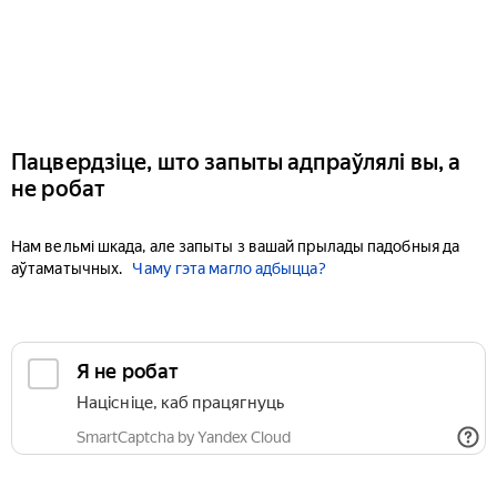
Пацвердзіце, што запыты адпраўлялі вы, а
не робат
Нам вельмі шкада, але запыты з вашай прылады падобныя да
аўтаматычных.
Чаму гэта магло адбыцца?
Я не робат
Націсніце, каб працягнуць
SmartCaptcha by Yandex Cloud