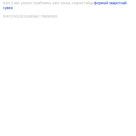
Калі ў вас узніклі праблемы, калі ласка, скарыстайце
формай зваротнай
сувязі
9181374523516268368
:
1786080583