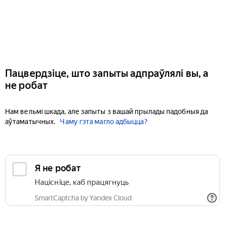
Пацвердзіце, што запыты адпраўлялі вы, а
не робат
Нам вельмі шкада, але запыты з вашай прылады падобныя да
аўтаматычных.
Чаму гэта магло адбыцца?
Я не робат
Націсніце, каб працягнуць
SmartCaptcha by Yandex Cloud