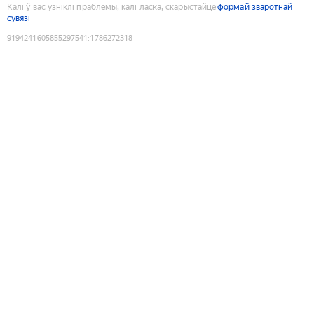
Калі ў вас узніклі праблемы, калі ласка, скарыстайце
формай зваротнай
сувязі
9194241605855297541
:
1786272318