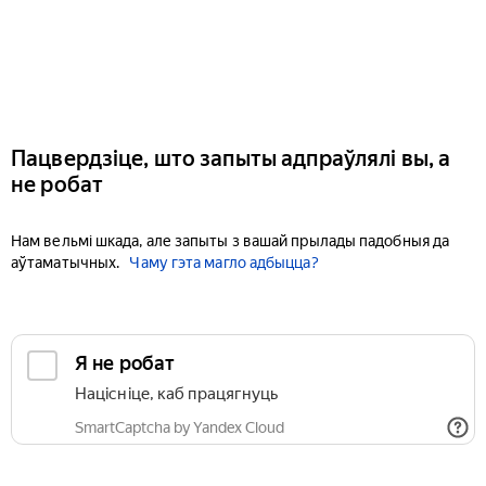
Пацвердзіце, што запыты адпраўлялі вы, а
не робат
Нам вельмі шкада, але запыты з вашай прылады падобныя да
аўтаматычных.
Чаму гэта магло адбыцца?
Я не робат
Націсніце, каб працягнуць
SmartCaptcha by Yandex Cloud