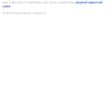
Калі ў вас узніклі праблемы, калі ласка, скарыстайце
формай зваротнай
сувязі
9178161974551188106
:
1786032712