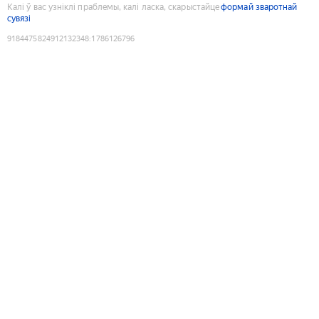
Калі ў вас узніклі праблемы, калі ласка, скарыстайце
формай зваротнай
сувязі
9184475824912132348
:
1786126796