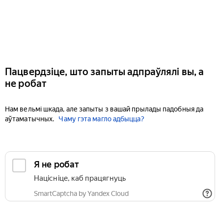
Пацвердзіце, што запыты адпраўлялі вы, а
не робат
Нам вельмі шкада, але запыты з вашай прылады падобныя да
аўтаматычных.
Чаму гэта магло адбыцца?
Я не робат
Націсніце, каб працягнуць
SmartCaptcha by Yandex Cloud