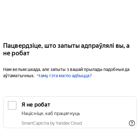
Пацвердзіце, што запыты адпраўлялі вы, а
не робат
Нам вельмі шкада, але запыты з вашай прылады падобныя да
аўтаматычных.
Чаму гэта магло адбыцца?
Я не робат
Націсніце, каб працягнуць
SmartCaptcha by Yandex Cloud