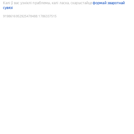
Калі ў вас узніклі праблемы, калі ласка, скарыстайце
формай зваротнай
сувязі
9198616952925478488
:
1786337515