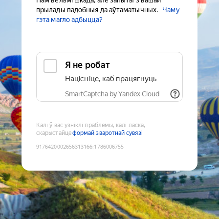
Нам вельмі шкада, але запыты з вашай
прылады падобныя да аўтаматычных.
Чаму
гэта магло адбыцца?
Я не робат
Націсніце, каб працягнуць
SmartCaptcha by Yandex Cloud
Калі ў вас узніклі праблемы, калі ласка,
скарыстайце
формай зваротнай сувязі
9176420002656313166
:
1786006755