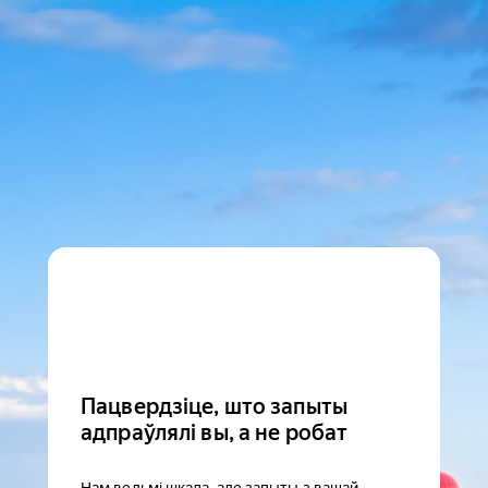
Пацвердзіце, што запыты
адпраўлялі вы, а не робат