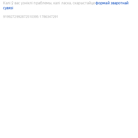
Калі ў вас узніклі праблемы, калі ласка, скарыстайце
формай зваротнай
сувязі
9199272992872510395
:
1786347291