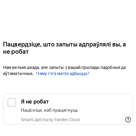
Пацвердзіце, што запыты адпраўлялі вы, а
не робат
Нам вельмі шкада, але запыты з вашай прылады падобныя да
аўтаматычных.
Чаму гэта магло адбыцца?
Я не робат
Націсніце, каб працягнуць
SmartCaptcha by Yandex Cloud