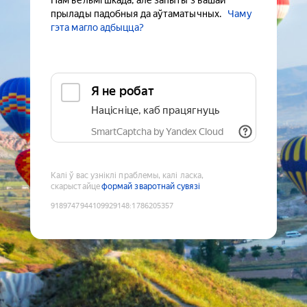
Нам вельмі шкада, але запыты з вашай
прылады падобныя да аўтаматычных.
Чаму
гэта магло адбыцца?
Я не робат
Націсніце, каб працягнуць
SmartCaptcha by Yandex Cloud
Калі ў вас узніклі праблемы, калі ласка,
скарыстайце
формай зваротнай сувязі
9189747944109929148
:
1786205357