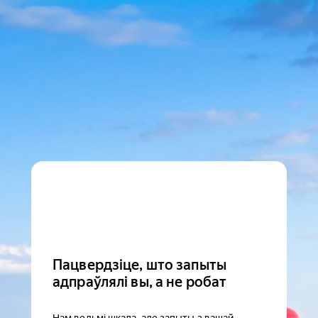
Пацвердзіце, што запыты
адпраўлялі вы, а не робат