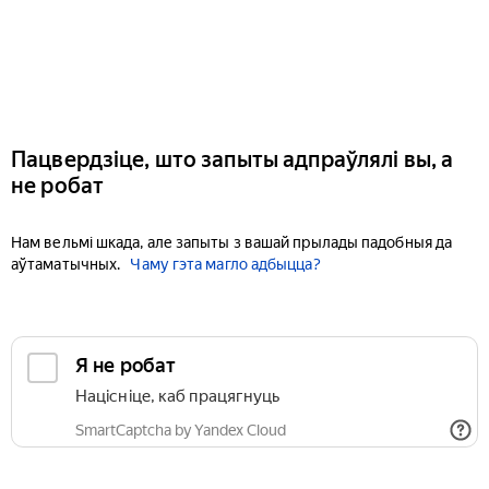
Пацвердзіце, што запыты адпраўлялі вы, а
не робат
Нам вельмі шкада, але запыты з вашай прылады падобныя да
аўтаматычных.
Чаму гэта магло адбыцца?
Я не робат
Націсніце, каб працягнуць
SmartCaptcha by Yandex Cloud