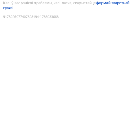
Калі ў вас узніклі праблемы, калі ласка, скарыстайце
формай зваротнай
сувязі
9178226077407828194
:
1786033668