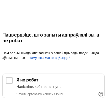
Пацвердзіце, што запыты адпраўлялі вы, а
не робат
Нам вельмі шкада, але запыты з вашай прылады падобныя да
аўтаматычных.
Чаму гэта магло адбыцца?
Я не робат
Націсніце, каб працягнуць
SmartCaptcha by Yandex Cloud