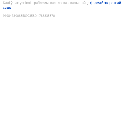
Калі ў вас узніклі праблемы, калі ласка, скарыстайце
формай зваротнай
сувязі
9198473006358993582
:
1786335370