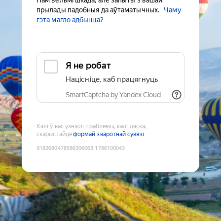
Нам вельмі шкада, але запыты з вашай
прылады падобныя да аўтаматычных.
Чаму
гэта магло адбыцца?
Я не робат
Націсніце, каб працягнуць
SmartCaptcha by Yandex Cloud
Калі ў вас узніклі праблемы, калі ласка,
скарыстайце
формай зваротнай сувязі
9182680478586306063
:
1786100043