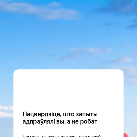
Пацвердзіце, што запыты
адпраўлялі вы, а не робат