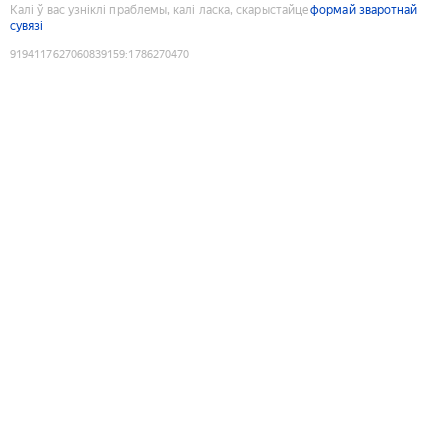
Калі ў вас узніклі праблемы, калі ласка, скарыстайце
формай зваротнай
сувязі
9194117627060839159
:
1786270470