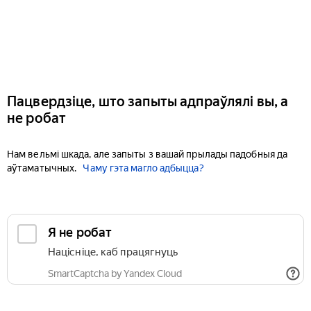
Пацвердзіце, што запыты адпраўлялі вы, а
не робат
Нам вельмі шкада, але запыты з вашай прылады падобныя да
аўтаматычных.
Чаму гэта магло адбыцца?
Я не робат
Націсніце, каб працягнуць
SmartCaptcha by Yandex Cloud