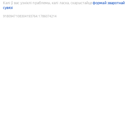
Калі ў вас узніклі праблемы, калі ласка, скарыстайце
формай зваротнай
сувязі
9180947108304193764
:
1786074214