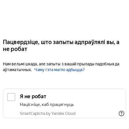
Пацвердзіце, што запыты адпраўлялі вы, а
не робат
Нам вельмі шкада, але запыты з вашай прылады падобныя да
аўтаматычных.
Чаму гэта магло адбыцца?
Я не робат
Націсніце, каб працягнуць
SmartCaptcha by Yandex Cloud