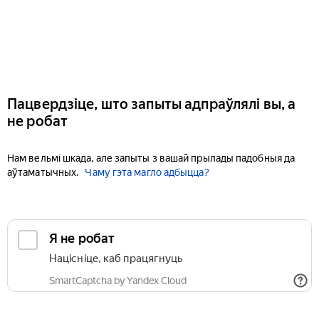
Пацвердзіце, што запыты адпраўлялі вы, а
не робат
Нам вельмі шкада, але запыты з вашай прылады падобныя да
аўтаматычных.
Чаму гэта магло адбыцца?
Я не робат
Націсніце, каб працягнуць
SmartCaptcha by Yandex Cloud