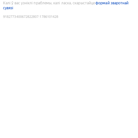
Калі ў вас узніклі праблемы, калі ласка, скарыстайце
формай зваротнай
сувязі
9182773400672822807
:
1786101428