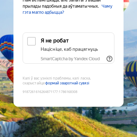
Нам вельмі шкада, але запыты з вашай
прылады падобныя да аўтаматычных.
Чаму
гэта магло адбыцца?
Я не робат
Націсніце, каб працягнуць
SmartCaptcha by Yandex Cloud
Калі ў вас узніклі праблемы, калі ласка,
скарыстайце
формай зваротнай сувязі
9187261616264871177
:
1786168308