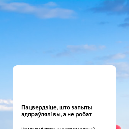
Пацвердзіце, што запыты
адпраўлялі вы, а не робат