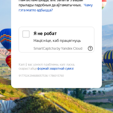
Нам вельмі шкада, але запыты з вашай
прылады падобныя да аўтаматычных.
Чаму
гэта магло адбыцца?
Я не робат
Націсніце, каб працягнуць
SmartCaptcha by Yandex Cloud
Калі ў вас узніклі праблемы, калі ласка,
скарыстайце
формай зваротнай сувязі
9177024294688057536
:
1786015760