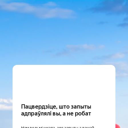
Пацвердзіце, што запыты
адпраўлялі вы, а не робат