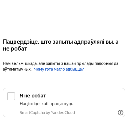
Пацвердзіце, што запыты адпраўлялі вы, а
не робат
Нам вельмі шкада, але запыты з вашай прылады падобныя да
аўтаматычных.
Чаму гэта магло адбыцца?
Я не робат
Націсніце, каб працягнуць
SmartCaptcha by Yandex Cloud