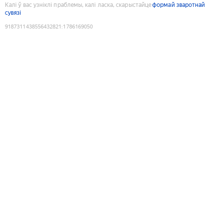
Калі ў вас узніклі праблемы, калі ласка, скарыстайце
формай зваротнай
сувязі
9187311438556432821
:
1786169050