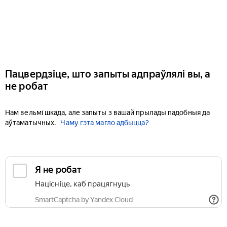
Пацвердзіце, што запыты адпраўлялі вы, а
не робат
Нам вельмі шкада, але запыты з вашай прылады падобныя да
аўтаматычных.
Чаму гэта магло адбыцца?
Я не робат
Націсніце, каб працягнуць
SmartCaptcha by Yandex Cloud