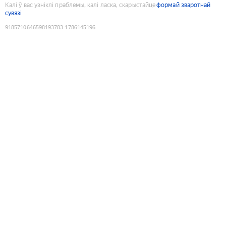
Калі ў вас узніклі праблемы, калі ласка, скарыстайце
формай зваротнай
сувязі
9185710646598193783
:
1786145196