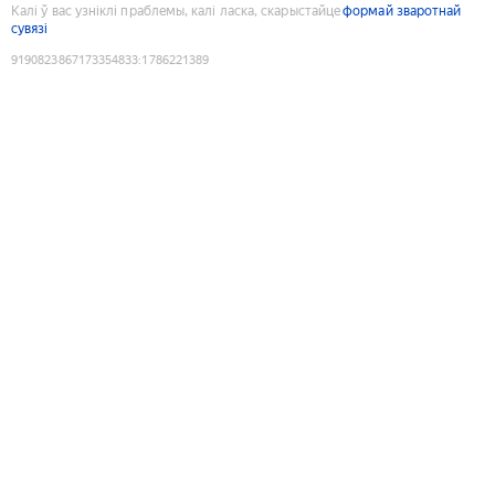
Калі ў вас узніклі праблемы, калі ласка, скарыстайце
формай зваротнай
сувязі
9190823867173354833
:
1786221389