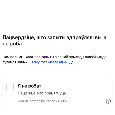
Пацвердзіце, што запыты адпраўлялі вы, а
не робат
Нам вельмі шкада, але запыты з вашай прылады падобныя да
аўтаматычных.
Чаму гэта магло адбыцца?
Я не робат
Націсніце, каб працягнуць
SmartCaptcha by Yandex Cloud