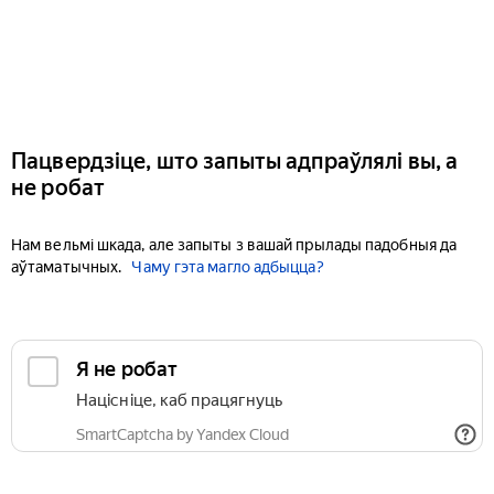
Пацвердзіце, што запыты адпраўлялі вы, а
не робат
Нам вельмі шкада, але запыты з вашай прылады падобныя да
аўтаматычных.
Чаму гэта магло адбыцца?
Я не робат
Націсніце, каб працягнуць
SmartCaptcha by Yandex Cloud