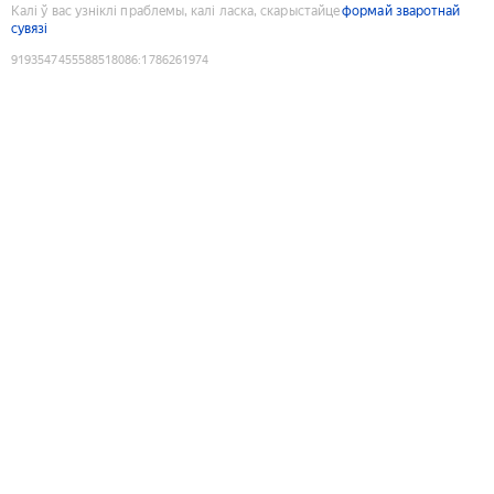
Калі ў вас узніклі праблемы, калі ласка, скарыстайце
формай зваротнай
сувязі
9193547455588518086
:
1786261974