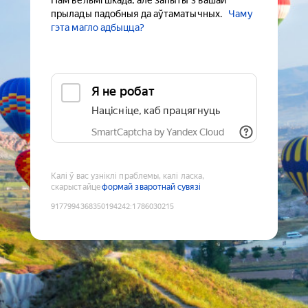
Нам вельмі шкада, але запыты з вашай
прылады падобныя да аўтаматычных.
Чаму
гэта магло адбыцца?
Я не робат
Націсніце, каб працягнуць
SmartCaptcha by Yandex Cloud
Калі ў вас узніклі праблемы, калі ласка,
скарыстайце
формай зваротнай сувязі
9177994368350194242
:
1786030215