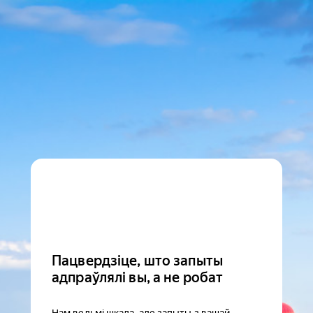
Пацвердзіце, што запыты
адпраўлялі вы, а не робат