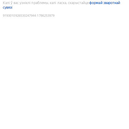
Калі ў вас узніклі праблемы, калі ласка, скарыстайце
формай зваротнай
сувязі
9193010926530247944
:
1786253979