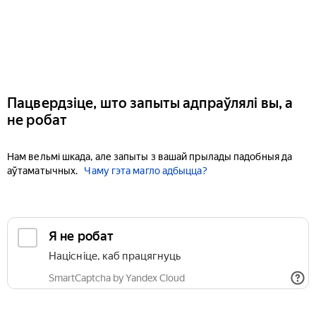
Пацвердзіце, што запыты адпраўлялі вы, а
не робат
Нам вельмі шкада, але запыты з вашай прылады падобныя да
аўтаматычных.
Чаму гэта магло адбыцца?
Я не робат
Націсніце, каб працягнуць
SmartCaptcha by Yandex Cloud