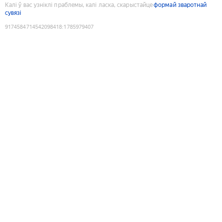
Калі ў вас узніклі праблемы, калі ласка, скарыстайце
формай зваротнай
сувязі
9174584714542098418
:
1785979407