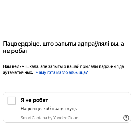
Пацвердзіце, што запыты адпраўлялі вы, а
не робат
Нам вельмі шкада, але запыты з вашай прылады падобныя да
аўтаматычных.
Чаму гэта магло адбыцца?
Я не робат
Націсніце, каб працягнуць
SmartCaptcha by Yandex Cloud