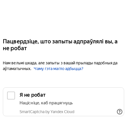
Пацвердзіце, што запыты адпраўлялі вы, а
не робат
Нам вельмі шкада, але запыты з вашай прылады падобныя да
аўтаматычных.
Чаму гэта магло адбыцца?
Я не робат
Націсніце, каб працягнуць
SmartCaptcha by Yandex Cloud