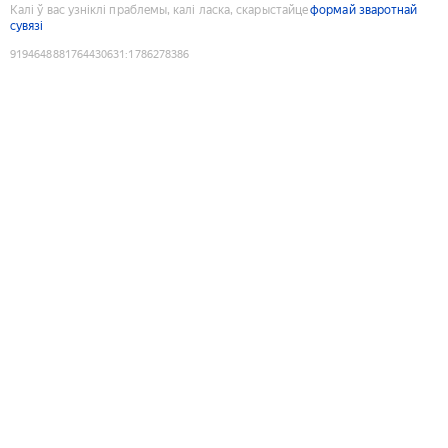
Калі ў вас узніклі праблемы, калі ласка, скарыстайце
формай зваротнай
сувязі
9194648881764430631
:
1786278386