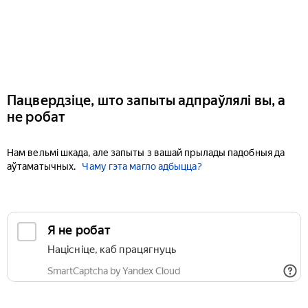
Пацвердзіце, што запыты адпраўлялі вы, а
не робат
Нам вельмі шкада, але запыты з вашай прылады падобныя да
аўтаматычных.
Чаму гэта магло адбыцца?
Я не робат
Націсніце, каб працягнуць
SmartCaptcha by Yandex Cloud