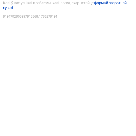
Калі ў вас узніклі праблемы, калі ласка, скарыстайце
формай зваротнай
сувязі
9194702903997915368
:
1786279191