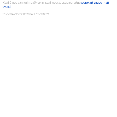
Калі ў вас узніклі праблемы, калі ласка, скарыстайце
формай зваротнай
сувязі
9175894295838862834
:
1785998921