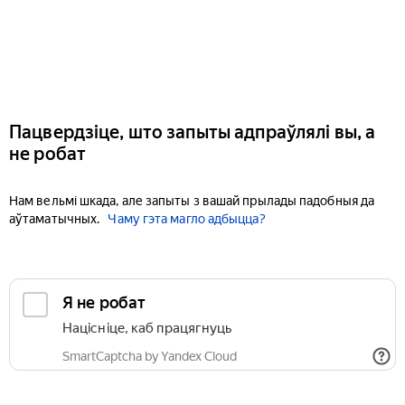
Пацвердзіце, што запыты адпраўлялі вы, а
не робат
Нам вельмі шкада, але запыты з вашай прылады падобныя да
аўтаматычных.
Чаму гэта магло адбыцца?
Я не робат
Націсніце, каб працягнуць
SmartCaptcha by Yandex Cloud