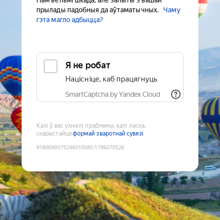
Нам вельмі шкада, але запыты з вашай
прылады падобныя да аўтаматычных.
Чаму
гэта магло адбыцца?
Я не робат
Націсніце, каб працягнуць
SmartCaptcha by Yandex Cloud
Калі ў вас узніклі праблемы, калі ласка,
скарыстайце
формай зваротнай сувязі
9180699575246010580
:
1786070526