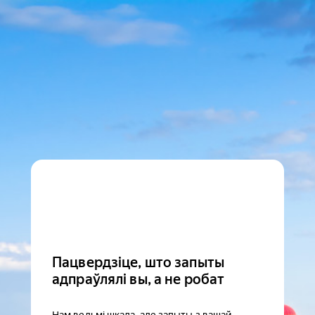
Пацвердзіце, што запыты
адпраўлялі вы, а не робат