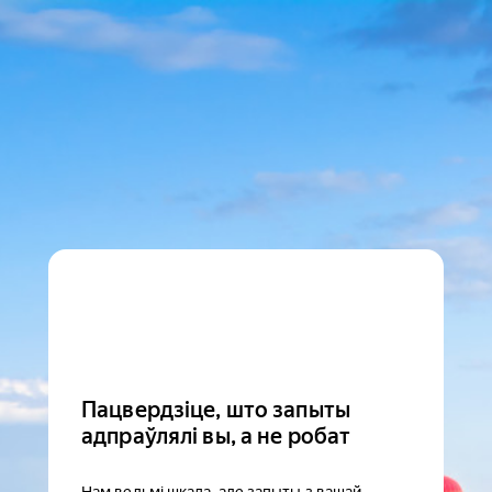
Пацвердзіце, што запыты
адпраўлялі вы, а не робат