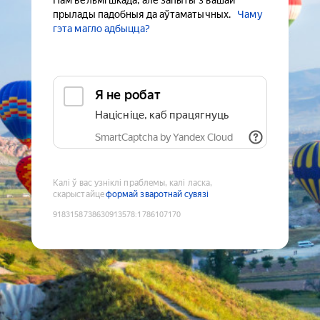
Нам вельмі шкада, але запыты з вашай
прылады падобныя да аўтаматычных.
Чаму
гэта магло адбыцца?
Я не робат
Націсніце, каб працягнуць
SmartCaptcha by Yandex Cloud
Калі ў вас узніклі праблемы, калі ласка,
скарыстайце
формай зваротнай сувязі
9183158738630913578
:
1786107170