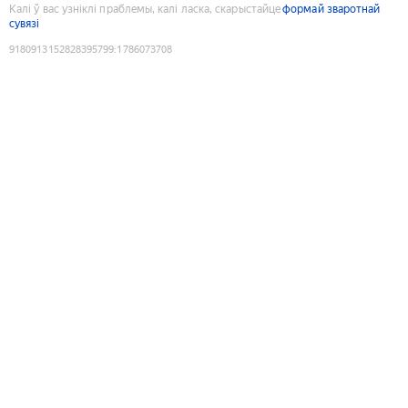
Калі ў вас узніклі праблемы, калі ласка, скарыстайце
формай зваротнай
сувязі
9180913152828395799
:
1786073708