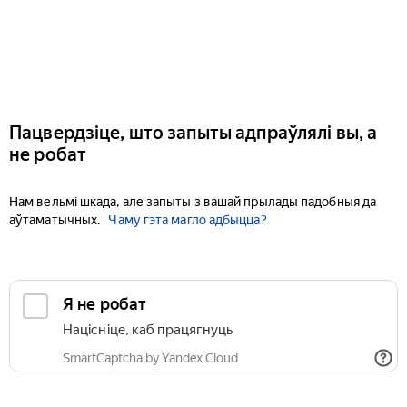
Пацвердзіце, што запыты адпраўлялі вы, а
не робат
Нам вельмі шкада, але запыты з вашай прылады падобныя да
аўтаматычных.
Чаму гэта магло адбыцца?
Я не робат
Націсніце, каб працягнуць
SmartCaptcha by Yandex Cloud