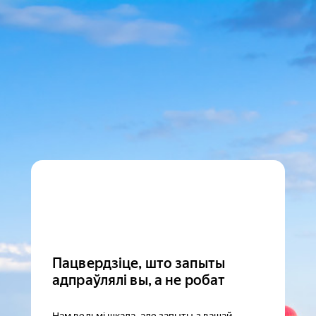
Пацвердзіце, што запыты
адпраўлялі вы, а не робат