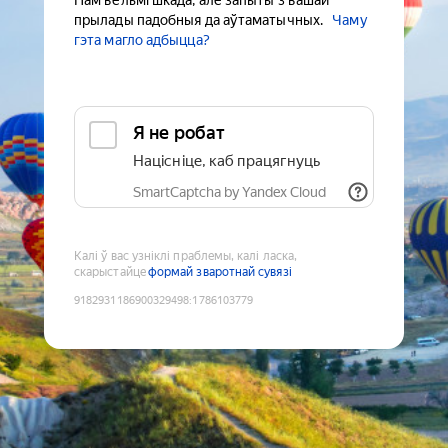
Нам вельмі шкада, але запыты з вашай
прылады падобныя да аўтаматычных.
Чаму
гэта магло адбыцца?
Я не робат
Націсніце, каб працягнуць
SmartCaptcha by Yandex Cloud
Калі ў вас узніклі праблемы, калі ласка,
скарыстайце
формай зваротнай сувязі
9182931186900329498
:
1786103779