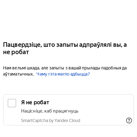
Пацвердзіце, што запыты адпраўлялі вы, а
не робат
Нам вельмі шкада, але запыты з вашай прылады падобныя да
аўтаматычных.
Чаму гэта магло адбыцца?
Я не робат
Націсніце, каб працягнуць
SmartCaptcha by Yandex Cloud