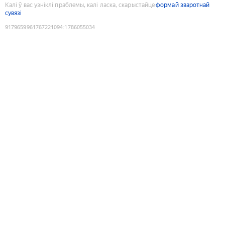
Калі ў вас узніклі праблемы, калі ласка, скарыстайце
формай зваротнай
сувязі
9179659961767221094
:
1786055034