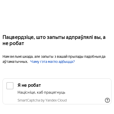
Пацвердзіце, што запыты адпраўлялі вы, а
не робат
Нам вельмі шкада, але запыты з вашай прылады падобныя да
аўтаматычных.
Чаму гэта магло адбыцца?
Я не робат
Націсніце, каб працягнуць
SmartCaptcha by Yandex Cloud