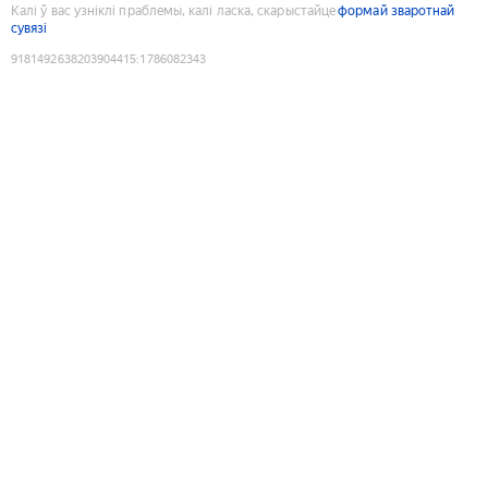
Калі ў вас узніклі праблемы, калі ласка, скарыстайце
формай зваротнай
сувязі
9181492638203904415
:
1786082343