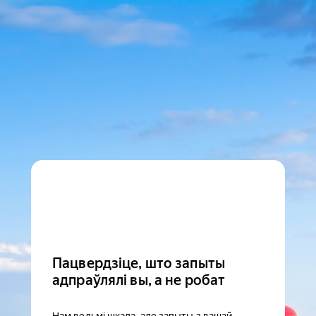
Пацвердзіце, што запыты
адпраўлялі вы, а не робат