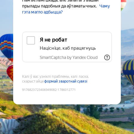
Нам вельмі шкада, але запыты з вашай
прылады падобныя да аўтаматычных.
Чаму
гэта магло адбыцца?
Я не робат
Націсніце, каб працягнуць
SmartCaptcha by Yandex Cloud
Калі ў вас узніклі праблемы, калі ласка,
скарыстайце
формай зваротнай сувязі
9176823723406949082
:
1786012771