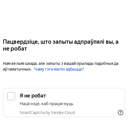
Пацвердзіце, што запыты адпраўлялі вы, а
не робат
Нам вельмі шкада, але запыты з вашай прылады падобныя да
аўтаматычных.
Чаму гэта магло адбыцца?
Я не робат
Націсніце, каб працягнуць
SmartCaptcha by Yandex Cloud