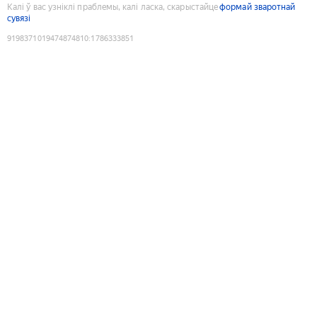
Калі ў вас узніклі праблемы, калі ласка, скарыстайце
формай зваротнай
сувязі
9198371019474874810
:
1786333851