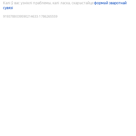
Калі ў вас узніклі праблемы, калі ласка, скарыстайце
формай зваротнай
сувязі
9193788039590214633
:
1786265559