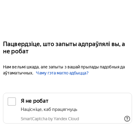
Пацвердзіце, што запыты адпраўлялі вы, а
не робат
Нам вельмі шкада, але запыты з вашай прылады падобныя да
аўтаматычных.
Чаму гэта магло адбыцца?
Я не робат
Націсніце, каб працягнуць
SmartCaptcha by Yandex Cloud