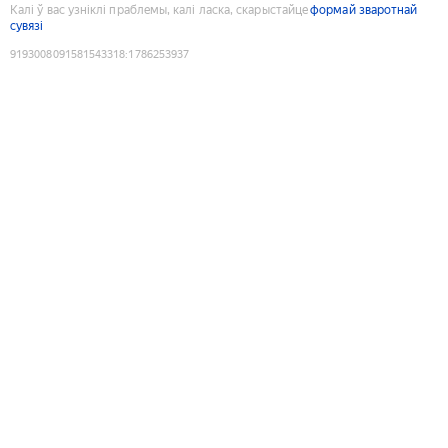
Калі ў вас узніклі праблемы, калі ласка, скарыстайце
формай зваротнай
сувязі
9193008091581543318
:
1786253937