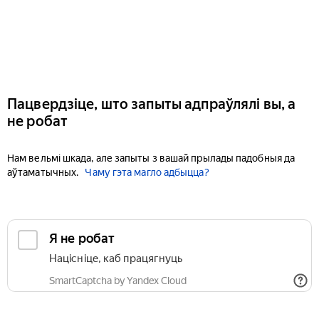
Пацвердзіце, што запыты адпраўлялі вы, а
не робат
Нам вельмі шкада, але запыты з вашай прылады падобныя да
аўтаматычных.
Чаму гэта магло адбыцца?
Я не робат
Націсніце, каб працягнуць
SmartCaptcha by Yandex Cloud