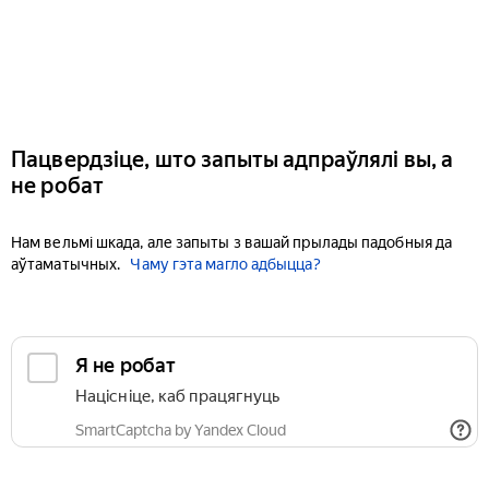
Пацвердзіце, што запыты адпраўлялі вы, а
не робат
Нам вельмі шкада, але запыты з вашай прылады падобныя да
аўтаматычных.
Чаму гэта магло адбыцца?
Я не робат
Націсніце, каб працягнуць
SmartCaptcha by Yandex Cloud