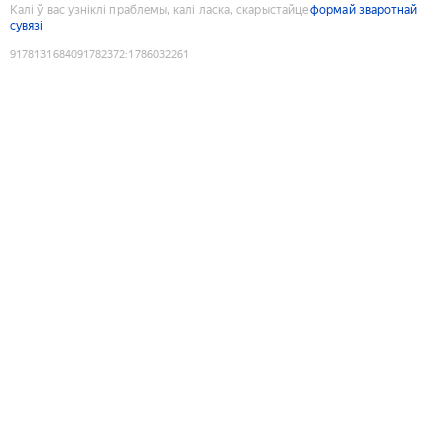
Калі ў вас узніклі праблемы, калі ласка, скарыстайце
формай зваротнай
сувязі
9178131684091782372
:
1786032261