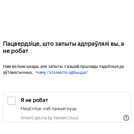
Пацвердзіце, што запыты адпраўлялі вы, а
не робат
Нам вельмі шкада, але запыты з вашай прылады падобныя да
аўтаматычных.
Чаму гэта магло адбыцца?
Я не робат
Націсніце, каб працягнуць
SmartCaptcha by Yandex Cloud