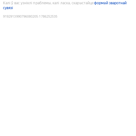
Калі ў вас узніклі праблемы, калі ласка, скарыстайце
формай зваротнай
сувязі
9192913990796080205
:
1786252535