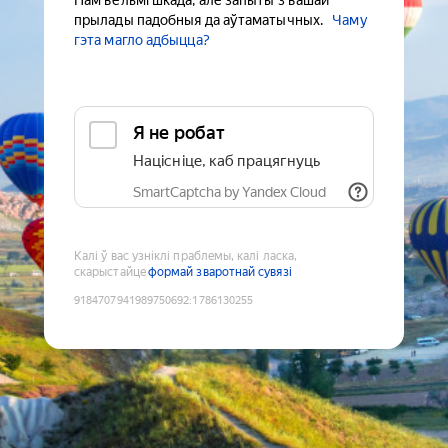
Нам вельмі шкада, але запыты з вашай
прылады падобныя да аўтаматычных.
Чаму
гэта магло адбыцца?
Я не робат
Націсніце, каб працягнуць
SmartCaptcha by Yandex Cloud
Калі ў вас узніклі праблемы, калі ласка,
скарыстайце
формай зваротнай сувязі
9184707941989750692
:
1786130255