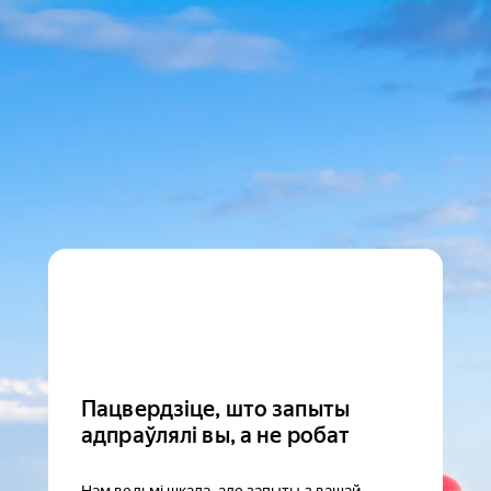
Пацвердзіце, што запыты
адпраўлялі вы, а не робат