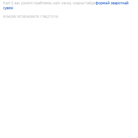
Калі ў вас узніклі праблемы, калі ласка, скарыстайце
формай зваротнай
сувязі
9194295197383458479
:
1786273116