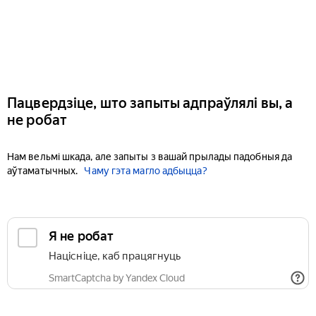
Пацвердзіце, што запыты адпраўлялі вы, а
не робат
Нам вельмі шкада, але запыты з вашай прылады падобныя да
аўтаматычных.
Чаму гэта магло адбыцца?
Я не робат
Націсніце, каб працягнуць
SmartCaptcha by Yandex Cloud